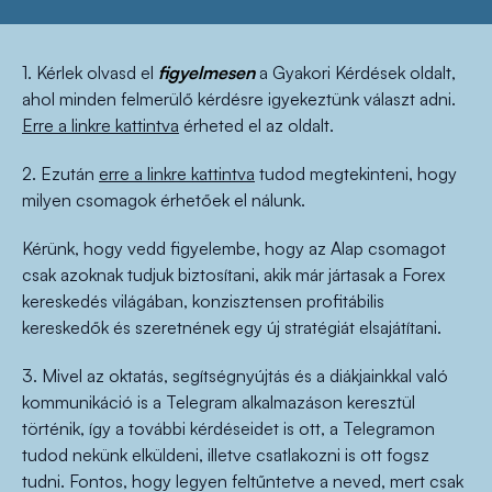
1. Kérlek olvasd el
figyelmesen
a Gyakori Kérdések oldalt,
ahol minden felmerülő kérdésre igyekeztünk választ adni.
Erre a linkre kattintva
érheted el az oldalt.
2. Ezután
erre a linkre kattintva
tudod megtekinteni, hogy
milyen csomagok érhetőek el nálunk.
Kérünk, hogy vedd figyelembe, hogy az Alap csomagot
csak azoknak tudjuk biztosítani, akik már jártasak a Forex
kereskedés világában, konzisztensen profitábilis
kereskedők és szeretnének egy új stratégiát elsajátítani.
3. Mivel az oktatás, segítségnyújtás és a diákjainkkal való
kommunikáció is a Telegram alkalmazáson keresztül
történik, így a további kérdéseidet is ott, a Telegramon
tudod nekünk elküldeni, illetve csatlakozni is ott fogsz
tudni. Fontos, hogy legyen feltűntetve a neved, mert csak