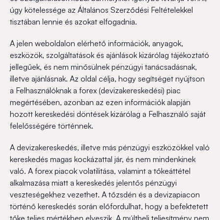
úgy kötelessége az Általános Szerződési Feltételekkel
tisztában lennie és azokat elfogadnia.
A jelen weboldalon elérhető információk, anyagok,
eszközök, szolgáltatások és ajánlások kizárólag tájékoztató
jellegűek, és nem minősülnek pénzügyi tanácsadásnak,
illetve ajánlásnak. Az oldal célja, hogy segítséget nyújtson
a Felhasználóknak a forex (devizakereskedési) piac
megértésében, azonban az ezen információk alapján
hozott kereskedési döntések kizárólag a Felhasználó saját
felelősségére történnek.
A devizakereskedés, illetve más pénzügyi eszközökkel való
kereskedés magas kockázattal jár, és nem mindenkinek
való. A forex piacok volatilitása, valamint a tőkeáttétel
alkalmazása miatt a kereskedés jelentős pénzügyi
veszteségekhez vezethet. A tőzsdén és a devizapiacon
történő kereskedés során előfordulhat, hogy a befektetett
tőke teljes mértékben elveszik. A múltbeli teljesítmény nem